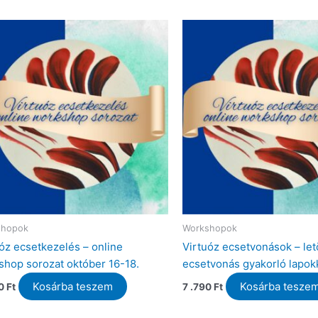
shopok
Workshopok
óz ecsetkezelés – online
Virtuóz ecsetvonások – let
shop sorozat október 16-18.
ecsetvonás gyakorló lapok
Kosárba teszem
Kosárba tesze
90
Ft
7 .790
Ft