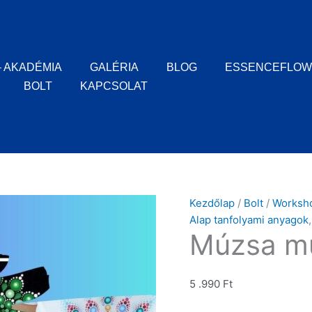
– AKADÉMIA
GALÉRIA
BLOG
ESSENCEFLOW
BOLT
KAPCSOLAT
Kezdőlap
/
Bolt
/
Worksh
Alap tanfolyami anyagok
Múzsa mű
5 .990
Ft