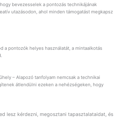
, hogy bevezesselek a pontozás technikájának
 kreatív utazásodon, ahol minden támogatást megkapsz
 a pontozók helyes használatát, a mintaalkotás
.
Műhely – Alapozó tanfolyam nemcsak a technikai
segítenek átlendülni ezeken a nehézségeken, hogy
ed lesz kérdezni, megosztani tapasztalataidat, és