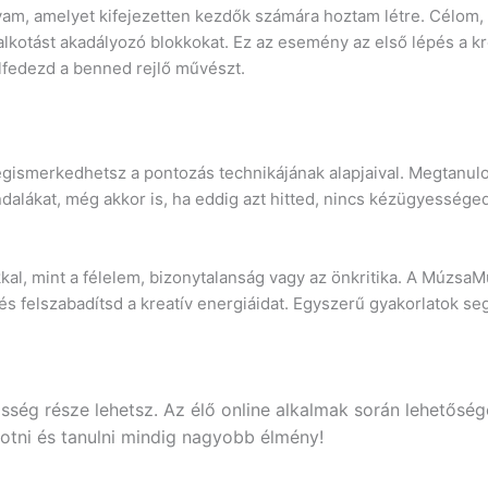
lyam, amelyet kifejezetten kezdők számára hoztam létre. Célom
 alkotást akadályozó blokkokat. Ez az esemény az első lépés a
elfedezd a benned rejlő művészt.
ismerkedhetsz a pontozás technikájának alapjaival. Megtanulod
ndalákat, még akkor is, ha eddig azt hitted, nincs kézügyességed
kal, mint a félelem, bizonytalanság vagy az önkritika. A Múzsa
 és felszabadítsd a kreatív energiáidat. Egyszerű gyakorlatok 
sség része lehetsz. Az élő online alkalmak során lehetőség
kotni és tanulni mindig nagyobb élmény!