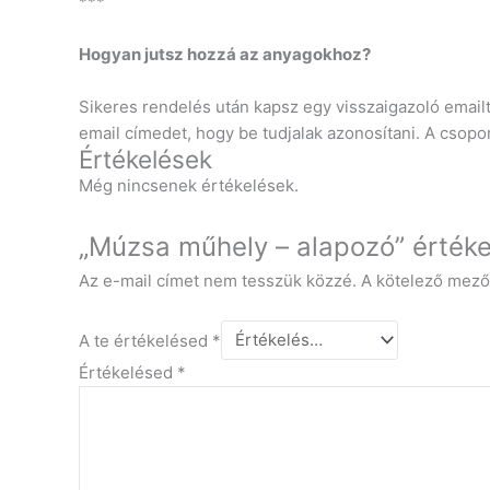
***
Hogyan jutsz hozzá az anyagokhoz?
Sikeres rendelés után kapsz egy visszaigazoló email
email címedet, hogy be tudjalak azonosítani. A csopo
Értékelések
Még nincsenek értékelések.
„Múzsa műhely – alapozó” értéke
Az e-mail címet nem tesszük közzé.
A kötelező mez
A te értékelésed
*
Értékelésed
*