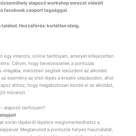
úzsaműhely alapozó workshop sorozat videóit
ó facebook csoport tagsággal.
találod. Hozzáférés: korlátlan ideig.
egy intenzív, online tanfolyam, amelyet kifejezetten
étre. Célom, hogy bevezesselek a pontozás
s világába, miközben segítek leküzdeni az alkotást
 az esemény az első lépés a kreatív utazásodon, ahol
psz ahhoz, hogy magabiztosan kezdd el az alkotást,
jlő művészt.
 – alapozó tanfolyam?
lapjait
t során lépésről lépésre megismerkedhetsz a
lapjaival. Megtanulod a pontozók helyes használatát,