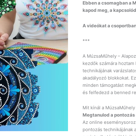
Ebben a csomagban a M
kapod meg, a kapcsolód
A videókat a csoportban 
***
A MúzsaMűhely – Alapozó 
kezdők számára hoztam l
technikájának varázslato
akadályozó blokkokat. Ez
minden támogatást megka
és felfedezd a benned re
Mit kínál a MúzsaMűhely
Megtanulod a pontozás a
Az online eseménysoroza
pontozás technikájának a