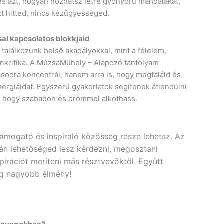
, és azt, hogyan hozhatsz létre gyönyörű mandalákat,
zt hitted, nincs kézügyességed.
al kapcsolatos blokkjaid
 találkozunk belső akadályokkal, mint a félelem,
önkritika. A MúzsaMűhely – Alapozó tanfolyam
sodra koncentrál, hanem arra is, hogy megtaláld és
energiáidat. Egyszerű gyakorlatok segítenek átlendülni
 hogy szabadon és örömmel alkothass.
támogató és inspiráló közösség része lehetsz. Az
rán lehetőséged lesz kérdezni, megosztani
spirációt meríteni más résztvevőktől. Együtt
dig nagyobb élmény!