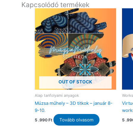
Kapcsolódó termékek
OUT OF STOCK
Alap tanfolyami anyagok
Work
Múzsa műhely – 3D titkok – január 8-
Virtu
9-10.
work
Tovább olvasom
5 .990
Ft
5 .9