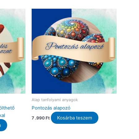
Alap tanfolyami anyagok
ölthető
Pontozás alapozó
kal
Kosárba teszem
7 .990
Ft
m