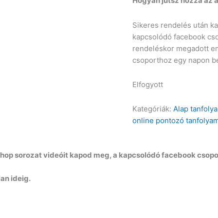
Hogyan jutsz hozzá az
Sikeres rendelés után ka
kapcsolódó facebook csop
rendeléskor megadott ema
csoporthoz egy napon be
Elfogyott
Kategóriák:
Alap tanfoly
online pontozó tanfolya
p sorozat videóit kapod meg, a kapcsolódó facebook csopor
an ideig.