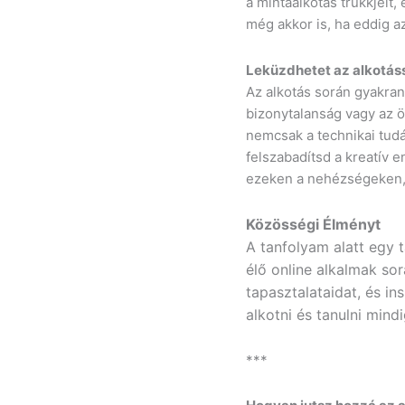
a mintaalkotás trükkjeit
még akkor is, ha eddig a
Leküzdhetet az alkotáss
Az alkotás során gyakran
bizonytalanság vagy az 
nemcsak a technikai tudá
felszabadítsd a kreatív 
ezeken a nehézségeken,
Közösségi Élményt
A tanfolyam alatt egy 
élő online alkalmak so
tapasztalataidat, és in
alkotni és tanulni min
***