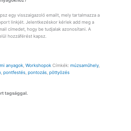
 anyagokhoz?
psz egy visszaigazoló emailt, mely tartalmazza a
ort linkjét. Jelentkezéskor kérlek add meg a
il címedet, hogy be tudjalak azonosítani. A
lül hozzáférést kapsz.
ami anyagok
,
Workshopok
Címkék:
múzsaműhely
,
m
,
pontfestés
,
pontozás
,
pöttyözés
t tagsággal.