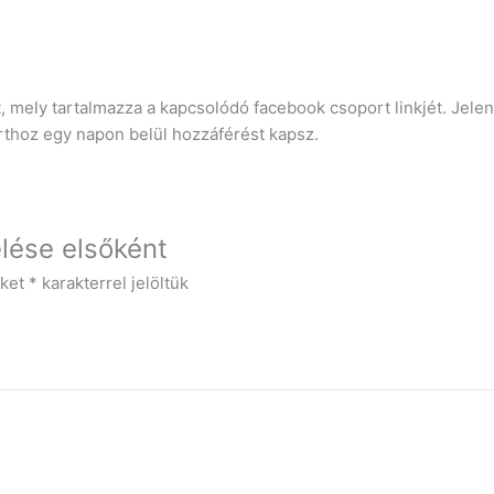
t, mely tartalmazza a kapcsolódó facebook csoport linkjét. Jel
rthoz egy napon belül hozzáférést kapsz.
lése elsőként
őket
*
karakterrel jelöltük