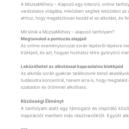
A MúzsaMűhely – Alapozó egy intenzív, online tanfo
varázslatos világába, miközben segítek leküzdeni az
ahhoz, hogy magabiztosan kezdd el az alkotást, és f
Mit kínál a MúzsaMűhely – alapozó tanfolyam?
Megtanulod a pontozás alapjait
Az online eseménysorozat során lépésről lépésre meg
trükkjeit, és azt, hogyan hozhatsz létre gyönyörű ma
Leküzdhetet az alkotással kapcsolatos blokkjaid
Az alkotás során gyakran találkozunk belső akadályok
tudásodra koncentrál, hanem arra is, hogy megtaláld
szabadon és örömmel alkothass.
Közösségi Élményt
A tanfolyam alatt egy támogató és inspiráló közö
inspirációt meríteni más résztvevőktől. Együtt al