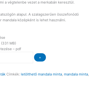
ami a végtelenbe vezet a merkabán keresztül.
hatszögön alapul. A szalagszerűen összefonódó
ár mandala középként is lehet használni.
ése
 (331 MB)
etezése – pdf
+
nták
Címkék:
letölthető mandala minta
,
mandala minta
,