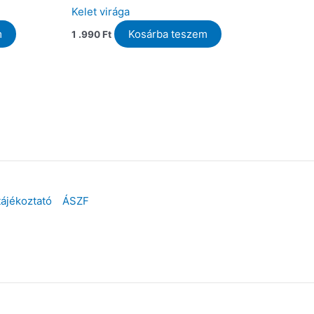
Kelet virága
m
Kosárba teszem
1 .990
Ft
tájékoztató
ÁSZF