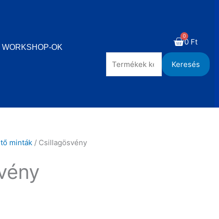
Kosár
0
Ft
 WORKSHOP-OK
Keresés
Keresés
a
következőre:
ető minták
/ Csillagösvény
svény