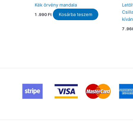
Kék örvény mandala
Letöl
Csill
Kosárba teszem
1 .990
Ft
kívá
7 .9