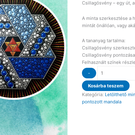
Csillagösvény – egy út, 
A minta szerkesztése a 
mintát önállóan, vagy ak
A tananyag tartalma:
Csillagösvény szerkeszt
Csillagösvény pontozása
Felhasznált színek részl
-
Kosárba teszem
Kategória:
Letölthető mi
pontozott mandala