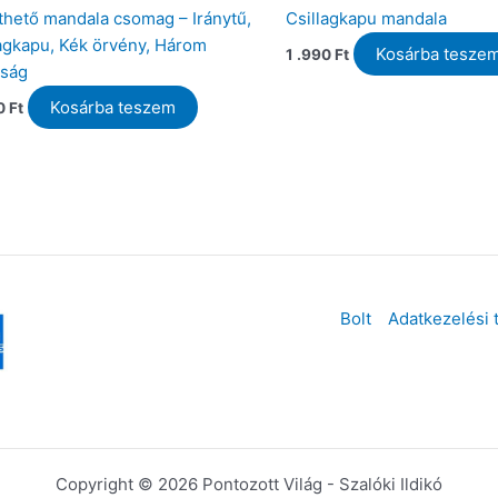
thető mandala csomag – Iránytű,
Csillagkapu mandala
agkapu, Kék örvény, Három
Kosárba tesze
1 .990
Ft
nság
Kosárba teszem
60
Ft
Bolt
Adatkezelési 
Copyright © 2026 Pontozott Világ - Szalóki Ildikó