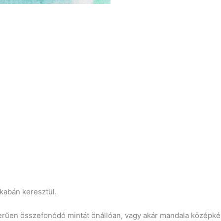
kabán keresztül.
erűen összefonódó mintát önállóan, vagy akár mandala középként