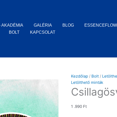
Csillagösvény
mennyiség
– AKADÉMIA
GALÉRIA
BLOG
ESSENCEFLOW
BOLT
KAPCSOLAT
Kezdőlap
/
Bolt
/
Letölth
Letölthető minták
Csillagö
1 .990
Ft